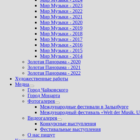
Мир Музыки - 2023
Мир Музыки - 2022
Мир Музыки - 2021
Мир Музыки - 2020
Мир Музыки - 2019
Мир Музыки - 2018
Мир Музыки - 2017
Мир Музыки - 2016
Мир Музыки - 2015
Мир Музыки - 2014
Золотая Панорама - 2020
Золотая Панорама - 2021
Золотая Панорама - 2022
Художественные работы
Медиа
Показать
Город Чайковского
подменю
Город Моцарта
Фотогалерея
Показать
Международные фестивали в Зальцбурге
подменю
Международный фестиваль «Welt der Musik. U
Видеогалерея
Показать
Конкурсные выступления
подменю
Фестивальные выступления
О нас пишут