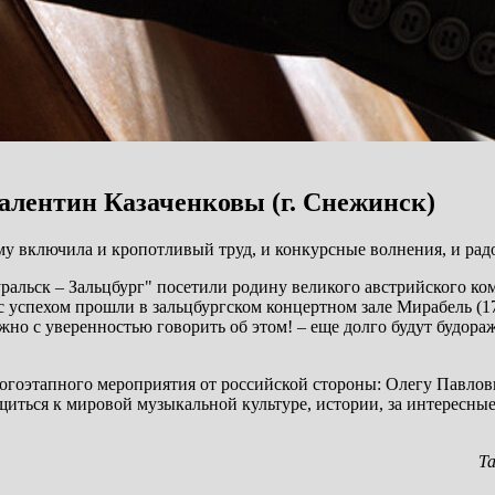
алентин Казаченковы (г. Снежинск)
му включила и кропотливый труд, и конкурсные волнения, и р
альск – Зальцбург" посетили родину великого австрийского ко
 успехом прошли в зальцбургском концертном зале Мирабель (17–
жно с уверенностью говорить об этом! – еще долго будут будора
ногоэтапного мероприятия от российской стороны: Олегу Павл
иться к мировой музыкальной культуре, истории, за интересные 
Та