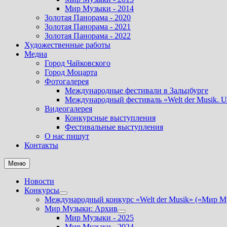
Мир Музыки - 2014
Золотая Панорама - 2020
Золотая Панорама - 2021
Золотая Панорама - 2022
Художественные работы
Медиа
Город Чайковского
Город Моцарта
Фотогалерея
Международные фестивали в Зальцбурге
Международный фестиваль «Welt der Musik. U
Видеогалерея
Конкурсные выступления
Фестивальные выступления
О нас пишут
Контакты
Меню
Новости
Конкурсы
Показать
Международный конкурс «Welt der Musik» («Мир М
подменю
Мир Музыки: Архив
Показать
Мир Музыки - 2025
подменю
Мир Музыки - 2024