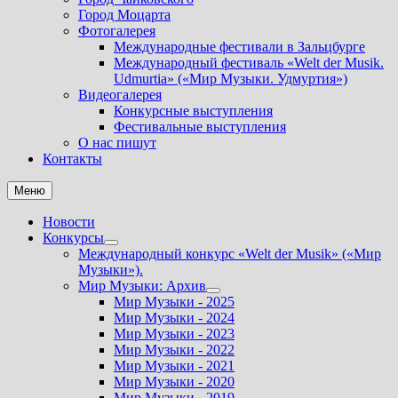
Город Моцарта
Фотогалерея
Международные фестивали в Зальцбурге
Международный фестиваль «Welt der Musik.
Udmurtia» («Мир Музыки. Удмуртия»)
Видеогалерея
Конкурсные выступления
Фестивальные выступления
О нас пишут
Контакты
Меню
Новости
Конкурсы
Показать
Международный конкурс «Welt der Musik» («Мир
подменю
Музыки»).
Мир Музыки: Архив
Показать
Мир Музыки - 2025
подменю
Мир Музыки - 2024
Мир Музыки - 2023
Мир Музыки - 2022
Мир Музыки - 2021
Мир Музыки - 2020
Мир Музыки - 2019