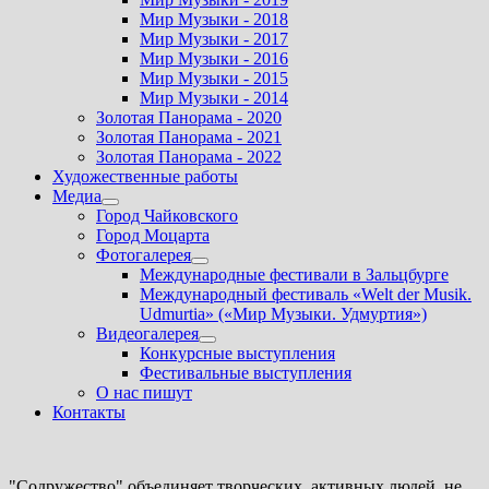
Мир Музыки - 2018
Мир Музыки - 2017
Мир Музыки - 2016
Мир Музыки - 2015
Мир Музыки - 2014
Золотая Панорама - 2020
Золотая Панорама - 2021
Золотая Панорама - 2022
Художественные работы
Медиа
Показать
Город Чайковского
подменю
Город Моцарта
Фотогалерея
Показать
Международные фестивали в Зальцбурге
подменю
Международный фестиваль «Welt der Musik.
Udmurtia» («Мир Музыки. Удмуртия»)
Видеогалерея
Показать
Конкурсные выступления
подменю
Фестивальные выступления
О нас пишут
Контакты
"Содружество" объединяет творческих, активных людей, не