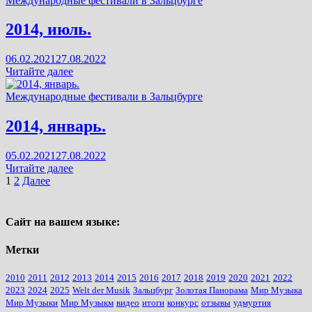
Международные фестивали в Зальцбурге
2014, июль.
06.02.2021
27.08.2022
2014,
Читайте далее
июль.
Международные фестивали в Зальцбурге
2014, январь.
05.02.2021
27.08.2022
2014,
Читайте далее
январь.
Пагинация
1
2
Далее
записей
Сайт на вашем языке:
Метки
2010
2011
2012
2013
2014
2015
2016
2017
2018
2019
2020
2021
2022
2023
2024
2025
Welt der Musik
Зальцбург
Золотая Панорама
Мир Музыка
Мир Музыки
Мир Музыкм
видео
итоги
конкурс
отзывы
удмуртия