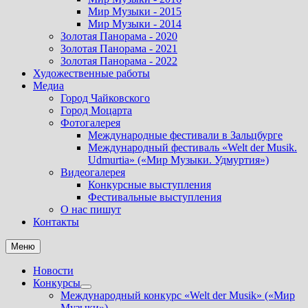
Мир Музыки - 2015
Мир Музыки - 2014
Золотая Панорама - 2020
Золотая Панорама - 2021
Золотая Панорама - 2022
Художественные работы
Медиа
Город Чайковского
Город Моцарта
Фотогалерея
Международные фестивали в Зальцбурге
Международный фестиваль «Welt der Musik.
Udmurtia» («Мир Музыки. Удмуртия»)
Видеогалерея
Конкурсные выступления
Фестивальные выступления
О нас пишут
Контакты
Меню
Новости
Конкурсы
Показать
Международный конкурс «Welt der Musik» («Мир
подменю
Музыки»).