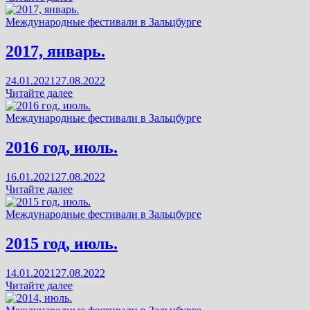
июль
Международные фестивали в Зальцбурге
2017, январь.
24.01.2021
27.08.2022
2017,
Читайте далее
январь.
Международные фестивали в Зальцбурге
2016 год, июль.
16.01.2021
27.08.2022
2016
Читайте далее
год,
июль.
Международные фестивали в Зальцбурге
2015 год, июль.
14.01.2021
27.08.2022
2015
Читайте далее
год,
июль.