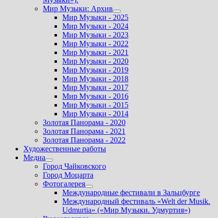
Мир Музыки: Архив
Показать
Мир Музыки - 2025
подменю
Мир Музыки - 2024
Мир Музыки - 2023
Мир Музыки - 2022
Мир Музыки - 2021
Мир Музыки - 2020
Мир Музыки - 2019
Мир Музыки - 2018
Мир Музыки - 2017
Мир Музыки - 2016
Мир Музыки - 2015
Мир Музыки - 2014
Золотая Панорама - 2020
Золотая Панорама - 2021
Золотая Панорама - 2022
Художественные работы
Медиа
Показать
Город Чайковского
подменю
Город Моцарта
Фотогалерея
Показать
Международные фестивали в Зальцбурге
подменю
Международный фестиваль «Welt der Musik.
Udmurtia» («Мир Музыки. Удмуртия»)