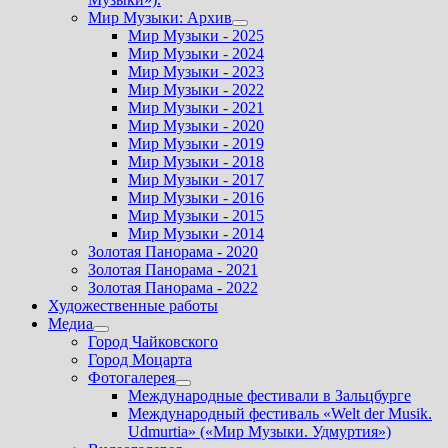
Мир Музыки: Архив
Показать
Мир Музыки - 2025
подменю
Мир Музыки - 2024
Мир Музыки - 2023
Мир Музыки - 2022
Мир Музыки - 2021
Мир Музыки - 2020
Мир Музыки - 2019
Мир Музыки - 2018
Мир Музыки - 2017
Мир Музыки - 2016
Мир Музыки - 2015
Мир Музыки - 2014
Золотая Панорама - 2020
Золотая Панорама - 2021
Золотая Панорама - 2022
Художественные работы
Медиа
Показать
Город Чайковского
подменю
Город Моцарта
Фотогалерея
Показать
Международные фестивали в Зальцбурге
подменю
Международный фестиваль «Welt der Musik.
Udmurtia» («Мир Музыки. Удмуртия»)