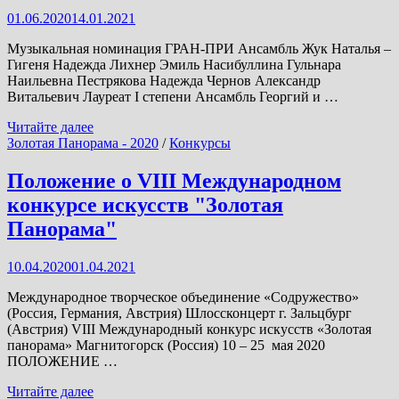
01.06.2020
14.01.2021
Музыкальная номинация ГРАН-ПРИ Ансамбль Жук Наталья –
Гигеня Надежда Лихнер Эмиль Насибуллина Гульнара
Наильевна Пестрякова Надежда Чернов Александр
Витальевич Лауреат I степени Ансамбль Георгий и …
Результаты
Читайте далее
VIII
Золотая Панорама - 2020
/
Конкурсы
Международного
конкурса
Положение о VIII Международном
искусств
конкурсе искусств "Золотая
"Золотая
Панорама"
Панорама"
-
2020
10.04.2020
01.04.2021
Международное творческое объединение «Содружество»
(Россия, Германия, Австрия) Шлоссконцерт г. Зальцбург
(Австрия) VIII Международный конкурс искусств «Золотая
панорама» Магнитогорск (Россия) 10 – 25 мая 2020
ПОЛОЖЕНИЕ …
Положение
Читайте далее