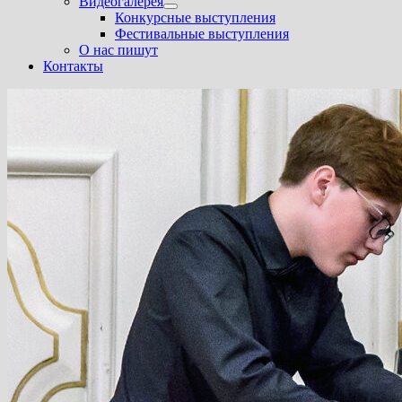
Видеогалерея
Показать
Конкурсные выступления
подменю
Фестивальные выступления
О нас пишут
Контакты