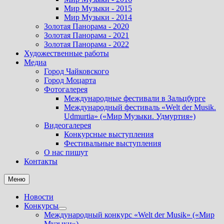
Мир Музыки - 2015
Мир Музыки - 2014
Золотая Панорама - 2020
Золотая Панорама - 2021
Золотая Панорама - 2022
Художественные работы
Медиа
Город Чайковского
Город Моцарта
Фотогалерея
Международные фестивали в Зальцбурге
Международный фестиваль «Welt der Musik.
Udmurtia» («Мир Музыки. Удмуртия»)
Видеогалерея
Конкурсные выступления
Фестивальные выступления
О нас пишут
Контакты
Меню
Новости
Конкурсы
Показать
Международный конкурс «Welt der Musik» («Мир
подменю
Музыки»).