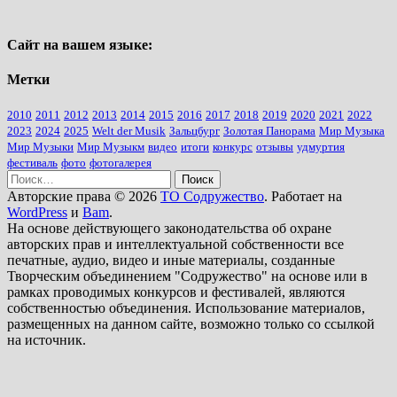
о
VIII
Международном
Сайт на вашем языке:
конкурсе
искусств
Метки
"Золотая
Панорама"
2010
2011
2012
2013
2014
2015
2016
2017
2018
2019
2020
2021
2022
2023
2024
2025
Welt der Musik
Зальцбург
Золотая Панорама
Мир Музыка
Мир Музыки
Мир Музыкм
видео
итоги
конкурс
отзывы
удмуртия
фестиваль
фото
фотогалерея
Найти:
Авторские права © 2026
ТО Содружество
. Работает на
WordPress
и
Bam
.
На основе действующего законодательства об охране
авторских прав и интеллектуальной собственности все
печатные, аудио, видео и иные материалы, созданные
Творческим объединением "Содружество" на основе или в
рамках проводимых конкурсов и фестивалей, являются
собственностью объединения. Использование материалов,
размещенных на данном сайте, возможно только со ссылкой
на источник.