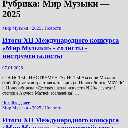
Рубрика:
Мир Музыки —
2025
Мир Музыки - 2025
/
Новости
Итоги XII Международного конкурса
«Мир Музыки» - солисты -
инструменталисты
07.01.2026
СОЛИСТЫ - ИНСТРУМЕНТАЛИСТЫ Аксенов Михаил
(гобой) (пятая возрастная категория) г. Новосибирск, МБУ ДО
г. Новосибирска «Детская школа искусств №29» лауреат I
степени Акулов Матвей (балалайка) …
Итоги
Читайте далее
XII
Мир Музыки - 2025
/
Новости
Международного
конкурса
Итоги XII Международного конкурса
«Мир
«Мир Музыки» - концертмейстеры,