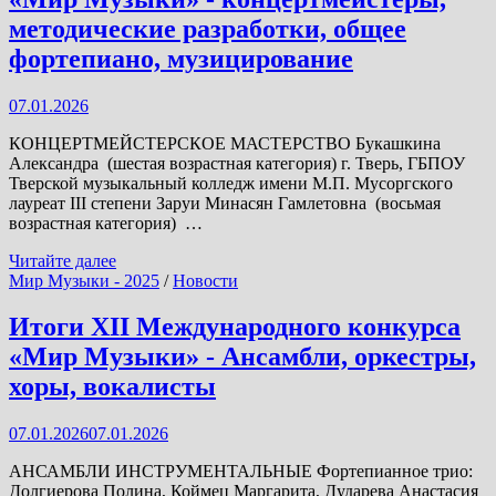
Музыки»
-
методические разработки, общее
солисты
фортепиано, музицирование
-
инструменталисты
07.01.2026
КОНЦЕРТМЕЙСТЕРСКОЕ МАСТЕРСТВО Букашкина
Александра (шестая возрастная категория) г. Тверь, ГБПОУ
Тверской музыкальный колледж имени М.П. Мусоргского
лауреат III степени Заруи Минасян Гамлетовна (восьмая
возрастная категория) …
Итоги
Читайте далее
XII
Мир Музыки - 2025
/
Новости
Международного
конкурса
Итоги XII Международного конкурса
«Мир
«Мир Музыки» - Ансамбли, оркестры,
Музыки»
-
хоры, вокалисты
концертмейстеры,
методические
07.01.2026
07.01.2026
разработки,
общее
АНСАМБЛИ ИНСТРУМЕНТАЛЬНЫЕ Фортепианное трио:
фортепиано,
Долгиерова Полина, Коймец Маргарита, Дударева Анастасия