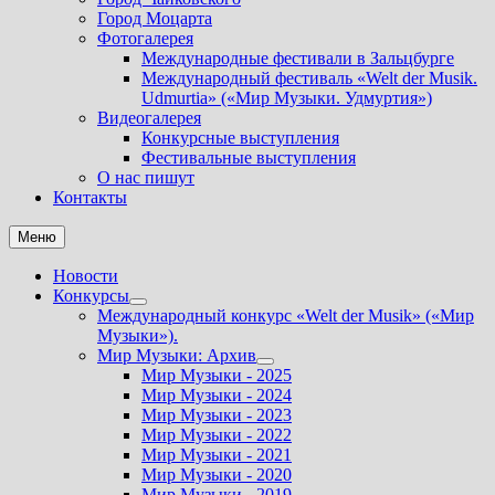
Город Моцарта
Фотогалерея
Международные фестивали в Зальцбурге
Международный фестиваль «Welt der Musik.
Udmurtia» («Мир Музыки. Удмуртия»)
Видеогалерея
Конкурсные выступления
Фестивальные выступления
О нас пишут
Контакты
Меню
Новости
Конкурсы
Показать
Международный конкурс «Welt der Musik» («Мир
подменю
Музыки»).
Мир Музыки: Архив
Показать
Мир Музыки - 2025
подменю
Мир Музыки - 2024
Мир Музыки - 2023
Мир Музыки - 2022
Мир Музыки - 2021
Мир Музыки - 2020
Мир Музыки - 2019