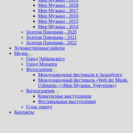
Мир Музыки - 2018
Мир Музыки - 2017
Мир Музыки - 2016
Мир Музыки - 2015
Мир Музыки - 2014
Золотая Панорама - 2020
Золотая Панорама - 2021
Золотая Панорама - 2022
Художественные работы
Медиа
Показать
Город Чайковского
подменю
Город Моцарта
Фотогалерея
Показать
Международные фестивали в Зальцбурге
подменю
Международный фестиваль «Welt der Musik.
Udmurtia» («Мир Музыки. Удмуртия»)
Видеогалерея
Показать
Конкурсные выступления
подменю
Фестивальные выступления
О нас пишут
Контакты