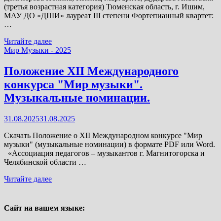
музицирование
(третья возрастная категория) Тюменская область, г. Ишим,
МАУ ДО «ДШИ» лауреат III степени Фортепианный квартет:
…
Итоги
Читайте далее
XII
Мир Музыки - 2025
Международного
конкурса
Положение XII Международного
«Мир
конкурса "Мир музыки".
Музыки»
-
Музыкальные номинации.
Ансамбли,
оркестры,
31.08.2025
31.08.2025
хоры,
вокалисты
Скачать Положение о XII Международном конкурсе "Мир
музыки" (музыкальные номинации) в формате PDF или Word.
«Ассоциация педагогов – музыкантов г. Магнитогорска и
Челябинской области …
Положение
Читайте далее
XII
Международного
конкурса
Сайт на вашем языке:
"Мир