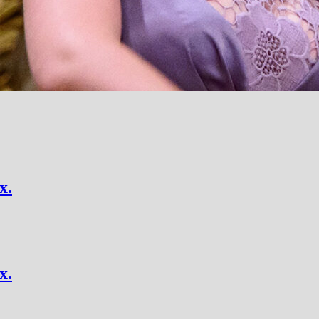
х.
х.