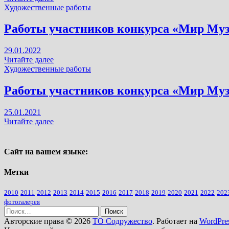
художественных
участников
Художественные работы
номинациях.
конкурса
«Мир
Работы участников конкурса «Мир Муз
Музыки
2022»
29.01.2022
в
Работы
Читайте далее
художественных
участников
Художественные работы
номинациях.
конкурса
«Мир
Работы участников конкурса «Мир Муз
Музыки
2021»
25.01.2021
в
Работы
Читайте далее
художественных
участников
номинациях.
конкурса
«Мир
Сайт на вашем языке:
Музыки
2020»
Метки
в
художественных
2010
2011
2012
2013
2014
2015
2016
2017
2018
2019
2020
2021
2022
202
номинациях.
фотогалерея
Найти:
Авторские права © 2026
ТО Содружество
. Работает на
WordPre