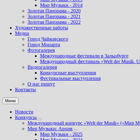
Мир Музыки - 2014
Золотая Панорама - 2020
Золотая Панорама - 2021
Золотая Панорама - 2022
Художественные работы
Медиа
Город Чайковского
Город Моцарта
Фотогалерея
Международные фестивали в Зальцбурге
Международный фестиваль «Welt der Musik. U
Видеогалерея
Конкурсные выступления
Фестивальные выступления
О нас пишут
Контакты
Меню
Новости
Конкурсы
Показать
Международный конкурс «Welt der Musik» («Мир М
подменю
Мир Музыки: Архив
Показать
Мир Музыки - 2025
подменю
Мир Музыки - 2024