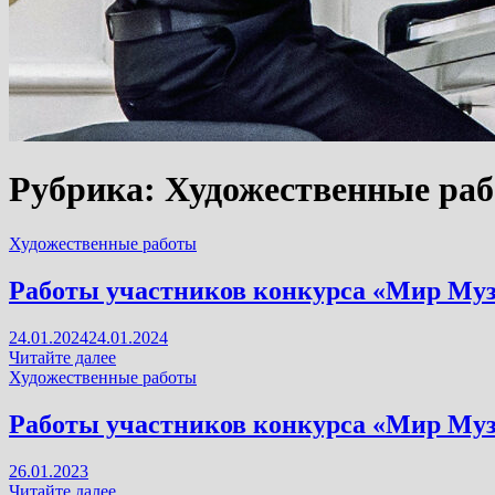
Рубрика:
Художественные ра
Художественные работы
Работы участников конкурса «Мир Муз
24.01.2024
24.01.2024
Работы
Читайте далее
участников
Художественные работы
конкурса
«Мир
Работы участников конкурса «Мир Муз
Музыки
2023»
26.01.2023
в
Работы
Читайте далее