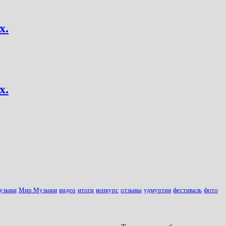
х.
х.
узыки
Мир Музыкм
видео
итоги
конкурс
отзывы
удмуртия
фестиваль
фото