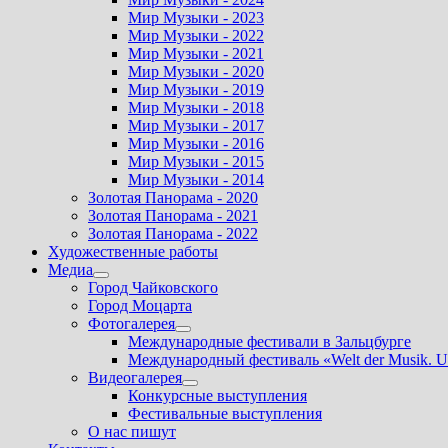
Мир Музыки - 2023
Мир Музыки - 2022
Мир Музыки - 2021
Мир Музыки - 2020
Мир Музыки - 2019
Мир Музыки - 2018
Мир Музыки - 2017
Мир Музыки - 2016
Мир Музыки - 2015
Мир Музыки - 2014
Золотая Панорама - 2020
Золотая Панорама - 2021
Золотая Панорама - 2022
Художественные работы
Медиа
Показать
Город Чайковского
подменю
Город Моцарта
Фотогалерея
Показать
Международные фестивали в Зальцбурге
подменю
Международный фестиваль «Welt der Musik. U
Видеогалерея
Показать
Конкурсные выступления
подменю
Фестивальные выступления
О нас пишут