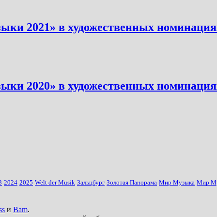
ыки 2021» в художественных номинация
ыки 2020» в художественных номинация
3
2024
2025
Welt der Musik
Зальцбург
Золотая Панорама
Мир Музыка
Мир М
ss
и
Bam
.