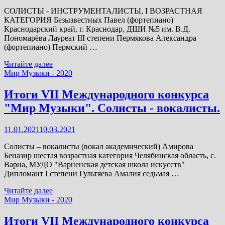
народное
СОЛИСТЫ - ИНСТРУМЕНТАЛИСТЫ, I ВОЗРАСТНАЯ
творчество.
КАТЕГОРИЯ Безызвестных Павел (фортепиано)
Краснодарский край, г. Краснодар, ДШИ №5 им. В.Д.
Пономарёва Лауреат III степени Пермякова Александра
(фортепиано) Пермский …
Итоги
Читайте далее
VII
Мир Музыки - 2020
Международного
конкурса
Итоги VII Международного конкурса
"Мир
"Мир Музыки". Солисты - вокалисты.
Музыки".
Солисты
-
11.01.2021
10.03.2021
инструменталисты.
Солисты – вокалисты (вокал академический) Амирова
Беназир шестая возрастная категория Челябинская область, с.
Варна, МУДО "Варненская детская школа искусств"
Дипломант I степени Гультяева Амалия седьмая …
Итоги
Читайте далее
VII
Мир Музыки - 2020
Международного
конкурса
Итоги VII Международного конкурса