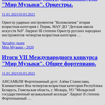
"Мир
"Мир Музыки". Оркестры.
Музыки".
Солисты
-
11.01.2021
10.03.2021
вокалисты.
Оркестр ударных инструментов "Колокольчик" вторая
возрастная категория г. Пермь, МАУ ДО "Детская школа
искусств №9" Лауреат III степени Оркестр русских народных
инструментов четвертая возрастная категория …
Итоги
Читайте далее
VII
Мир Музыки - 2020
Международного
конкурса
Итоги VII Международного конкурса
"Мир
"Мир Музыки". Общее фортепиано.
Музыки".
Оркестры.
11.01.2021
10.03.2021
АНСАМБЛИ Фортепианный дуэт: Азёма Станислава,
Климантович Яна четвертая возрастная категория Республика
Беларусь, Гомельская область, г. Мозырь, УО "Мозырский
государственный музыкальный колледж" Лауреат II степени
Фортепианный …