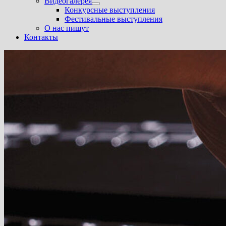
Видеогалерея
Показать
Конкурсные выступления
подменю
Фестивальные выступления
О нас пишут
Контакты