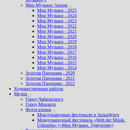
Мир Музыки: Архив
Показать
Мир Музыки - 2025
подменю
Мир Музыки - 2024
Мир Музыки - 2023
Мир Музыки - 2022
Мир Музыки - 2021
Мир Музыки - 2020
Мир Музыки - 2019
Мир Музыки - 2018
Мир Музыки - 2017
Мир Музыки - 2016
Мир Музыки - 2015
Мир Музыки - 2014
Золотая Панорама - 2020
Золотая Панорама - 2021
Золотая Панорама - 2022
Художественные работы
Медиа
Показать
Город Чайковского
подменю
Город Моцарта
Фотогалерея
Показать
Международные фестивали в Зальцбурге
подменю
Международный фестиваль «Welt der Musik.
Udmurtia» («Мир Музыки. Удмуртия»)