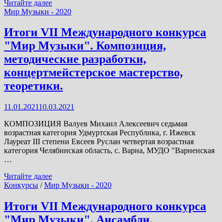
Итоги
Читайте далее
VII
Мир Музыки - 2020
Международного
конкурса
Итоги VII Международного конкурса
"Мир
"Мир Музыки". Композиция,
Музыки".
Общее
методические разработки,
фортепиано.
концертмейстерское мастерство,
теоретики.
11.01.2021
10.03.2021
КОМПОЗИЦИЯ Валуев Михаил Алексеевич седьмая
возрастная категория Удмуртская Республика, г. Ижевск
Лауреат III степени Евсеев Руслан четвертая возрастная
категория Челябинская область, с. Варна, МУДО "Варненская
…
Итоги
Читайте далее
VII
Конкурсы
/
Мир Музыки - 2020
Международного
конкурса
Итоги VII Международного конкурса
"Мир
"Мир Музыки". Ансамбли.
Музыки".