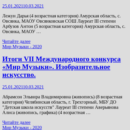
25.01.2021
10.03.2021
Лежун Дарья (4 возрастная категория) Амурская область, с.
Овсянка, МАОУ Овсянковская СОШ Лауреат III степени
Арбузов Антон (5 возрастная категория) Амурская область, с.
Овсянка, МАОУ …
Итоги
Читайте далее
VII
Мир Музыки - 2020
Международного
конкурса
Итоги VII Международного конкурса
«Мир
«Мир Музыки». Изобразительное
Музыки».
Художественная
искусство.
фотография.
25.01.2021
10.03.2021
Абрамсон Эльвира Владимировна (живопись) (8 возрастная
категория) Челябинская область, г. Трехгорный, МБУ ДО
"Детская школа искусств" Лауреат III степени Аверьянова
Алиса (живопись, графика) (4 возрастная …
Итоги
Читайте далее
VII
Мир Музыки - 2020