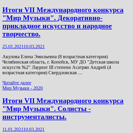
Международного
конкурса
Итоги VII Международного конкурса
«Мир
"Мир Музыки". Декоративно-
Музыки».
Изобразительное
прикладное искусство и народное
искусство.
творчество.
25.01.2021
10.03.2021
Акулова Елена Эмильевна (8 возрастная категория)
Челябинская область, г. Копейск, МУ ДО "Детская школа
искусств №2" Лауреат III степени Асатрян Андрей (4
возрастная категория) Свердловская …
Итоги
Читайте далее
VII
Мир Музыки - 2020
Международного
конкурса
Итоги VII Международного конкурса
"Мир
"Мир Музыки". Солисты -
Музыки".
Декоративно-
инструменталисты.
прикладное
искусство
11.01.2021
10.03.2021
и