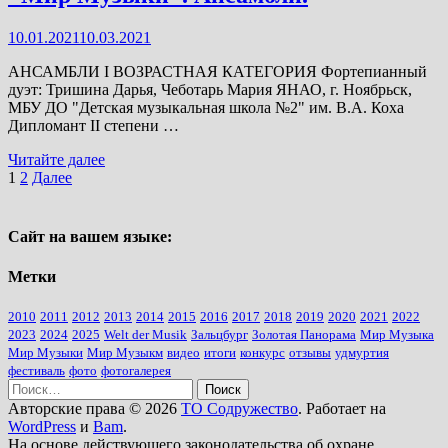
Композиция,
методические
10.01.2021
10.03.2021
разработки,
концертмейстерское
АНСАМБЛИ I ВОЗРАСТНАЯ КАТЕГОРИЯ Фортепианный
мастерство,
дуэт: Тришина Дарья, Чеботарь Мария ЯНАО, г. Ноябрьск,
теоретики.
МБУ ДО "Детская музыкальная школа №2" им. В.А. Коха
Дипломант II степени …
Итоги
Читайте далее
VII
Пагинация
1
2
Далее
Международного
записей
конкурса
"Мир
Сайт на вашем языке:
Музыки".
Ансамбли.
Метки
2010
2011
2012
2013
2014
2015
2016
2017
2018
2019
2020
2021
2022
2023
2024
2025
Welt der Musik
Зальцбург
Золотая Панорама
Мир Музыка
Мир Музыки
Мир Музыкм
видео
итоги
конкурс
отзывы
удмуртия
фестиваль
фото
фотогалерея
Найти:
Авторские права © 2026
ТО Содружество
. Работает на
WordPress
и
Bam
.
На основе действующего законодательства об охране