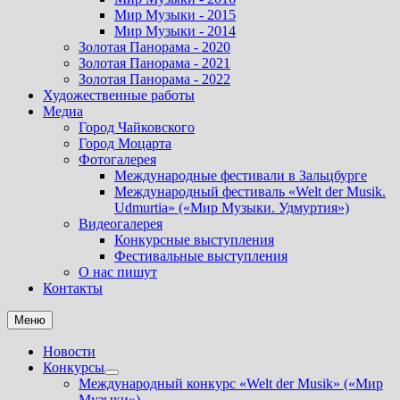
Мир Музыки - 2015
Мир Музыки - 2014
Золотая Панорама - 2020
Золотая Панорама - 2021
Золотая Панорама - 2022
Художественные работы
Медиа
Город Чайковского
Город Моцарта
Фотогалерея
Международные фестивали в Зальцбурге
Международный фестиваль «Welt der Musik.
Udmurtia» («Мир Музыки. Удмуртия»)
Видеогалерея
Конкурсные выступления
Фестивальные выступления
О нас пишут
Контакты
Меню
Новости
Конкурсы
Показать
Международный конкурс «Welt der Musik» («Мир
подменю
Музыки»).