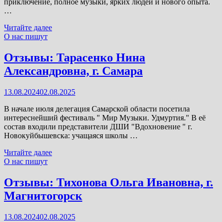
приключение, полное музыки, ярких людей и нового опыта.
…
Отзывы:
Читайте далее
Горбунов
О нас пишут
А.Д.
Отзывы: Тарасенко Нина
Александровна, г. Самара
13.08.2024
02.08.2025
В начале июля делегация Самарской области посетила
интереснейший фестиваль " Мир Музыки. Удмуртия." В её
состав входили представители ДШИ "Вдохновение " г.
Новокуйбышевска: учащаяся школы …
Отзывы:
Читайте далее
Тарасенко
О нас пишут
Нина
Александровна,
Отзывы: Тихонова Ольга Ивановна, г.
г.
Магнитогорск
Самара
13.08.2024
02.08.2025