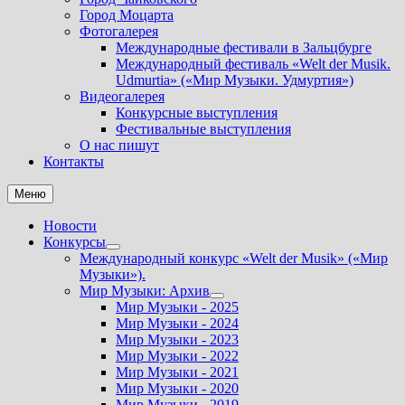
Город Моцарта
Фотогалерея
Международные фестивали в Зальцбурге
Международный фестиваль «Welt der Musik.
Udmurtia» («Мир Музыки. Удмуртия»)
Видеогалерея
Конкурсные выступления
Фестивальные выступления
О нас пишут
Контакты
Меню
Новости
Конкурсы
Показать
Международный конкурс «Welt der Musik» («Мир
подменю
Музыки»).
Мир Музыки: Архив
Показать
Мир Музыки - 2025
подменю
Мир Музыки - 2024
Мир Музыки - 2023
Мир Музыки - 2022
Мир Музыки - 2021
Мир Музыки - 2020
Мир Музыки - 2019