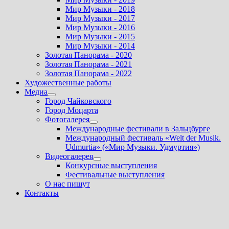
Мир Музыки - 2018
Мир Музыки - 2017
Мир Музыки - 2016
Мир Музыки - 2015
Мир Музыки - 2014
Золотая Панорама - 2020
Золотая Панорама - 2021
Золотая Панорама - 2022
Художественные работы
Медиа
Показать
Город Чайковского
подменю
Город Моцарта
Фотогалерея
Показать
Международные фестивали в Зальцбурге
подменю
Международный фестиваль «Welt der Musik.
Udmurtia» («Мир Музыки. Удмуртия»)
Видеогалерея
Показать
Конкурсные выступления
подменю
Фестивальные выступления
О нас пишут
Контакты