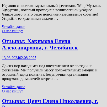
Недавно я посетила музыкальный фестиваль "Мир Музыки.
Удмуртия", который проходил в великолепной усадьбе
Чайковского, и это было поистине незабываемое событие!
Усадьба с ее красивыми садами …
Отзывы:
Читайте далее
Тихонова
О нас пишут
Ольга
Ивановна,
Отзывы: Хакимова Елена
г.
Александровна, г. Челябинск
Магнитогорск
13.08.2024
02.08.2025
До сих пор находимся под впечатлением от поездки на
фестиваль. Мы получили массу положительных эмоций и
огромный заряд позитива. Безупречная организация
продумана до мелочей: встреча …
Отзывы:
Читайте далее
Хакимова
О нас пишут
Елена
Александровна,
Отзывы: Ценч Елена Николаевна, г.
г.