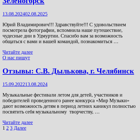
Зеленогорск
Челябинск
13.08.2024
02.08.2025
Юрий Владимирович!!! Здравствуйте!!! С удовольствием
посмотрела фотографии, вспомнила наше путешествие,
чудесные дни в Удмуртии. Спасибо вам за возможность
общаться с вами и вашей командой, познакомиться …
Отзывы:
Читайте далее
Ценч
О нас пишут
Елена
Николаевна,
Отзывы: С.В. Дылькова, г. Челябинск
г.
Зеленогорск
15.09.2022
13.08.2024
Музыкальные фестивали летом для детей, участников и
победителей проведенного ранее конкурса «Мир Музыки»
дают возможность детям в период летних каникул полностью
посвятить себя музыкальному творчеству, …
Отзывы:
Читайте далее
С.В.
Пагинация
1
2
3
Далее
Дылькова,
записей
г.