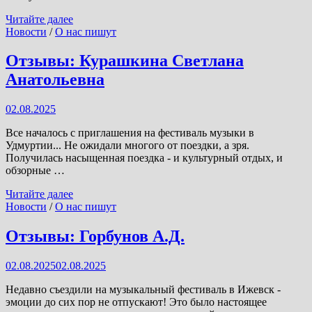
Отзывы:
Читайте далее
Русакова
Новости
/
О нас пишут
Н.С.,
Тутаева
Отзывы: Курашкина Светлана
Л.В.
Анатольевна
02.08.2025
Все началось с приглашения на фестиваль музыки в
Удмуртии... Не ожидали многого от поездки, а зря.
Получилась насыщенная поездка - и культурный отдых, и
обзорные …
Отзывы:
Читайте далее
Курашкина
Новости
/
О нас пишут
Светлана
Анатольевна
Отзывы: Горбунов А.Д.
02.08.2025
02.08.2025
Недавно съездили на музыкальный фестиваль в Ижевск -
эмоции до сих пор не отпускают! Это было настоящее