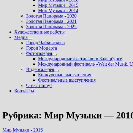
Мир Музыки - 2015
Мир Музыки - 2014
Золотая Панорама - 2020
Золотая Панорама - 2021
Золотая Панорама - 2022
Художественные работы
Медиа
Показать
Город Чайковского
подменю
Город Моцарта
Фотогалерея
Показать
Международные фестивали в Зальцбурге
подменю
Международный фестиваль «Welt der Musik. U
Видеогалерея
Показать
Конкурсные выступления
подменю
Фестивальные выступления
О нас пишут
Контакты
Рубрика:
Мир Музыки — 201
Мир Музыки - 2016