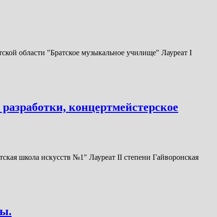
ской области "Братское музыкальное училище" Лауреат I
 разработки, концертмейстерское
кая школа искусств №1" Лауреат II степени Гайворонская
ы.