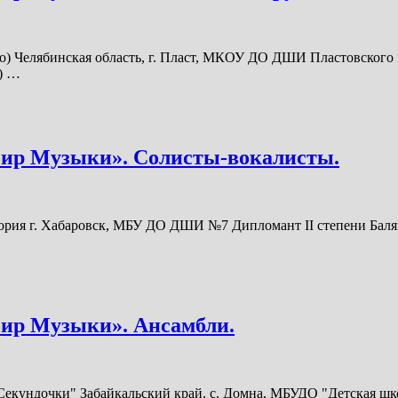
елябинская область, г. Пласт, МКОУ ДО ДШИ Пластовского му
) …
Мир Музыки». Солисты-вокалисты.
гория г. Хабаровск, МБУ ДО ДШИ №7 Дипломант II степени Балян
Мир Музыки». Ансамбли.
дочки" Забайкальский край, с. Домна, МБУДО "Детская школа