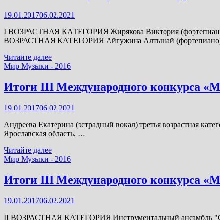
Музыки».
19.01.2017
06.02.2021
Композиция,
методические
I ВОЗРАСТНАЯ КАТЕГОРИЯ Жирякова Виктория (фортепиано) Ч
разработки,
ВОЗРАСТНАЯ КАТЕГОРИЯ Айгужина Алтынай (фортепиано
концертмейстерское
мастерство.
Итоги
Читайте далее
III
Мир Музыки - 2016
Международного
конкурса
Итоги III Международного конкурса «
«Мир
Музыки».
19.01.2017
06.02.2021
Солисты-
инструменталисты.
Андреева Екатерина (эстрадный вокал) третья возрастная кате
Ярославская область, …
Итоги
Читайте далее
III
Мир Музыки - 2016
Международного
конкурса
Итоги III Международного конкурса «
«Мир
Музыки».
19.01.2017
06.02.2021
Солисты-
вокалисты.
II ВОЗРАСТНАЯ КАТЕГОРИЯ Инструментальный ансамбль "Секун