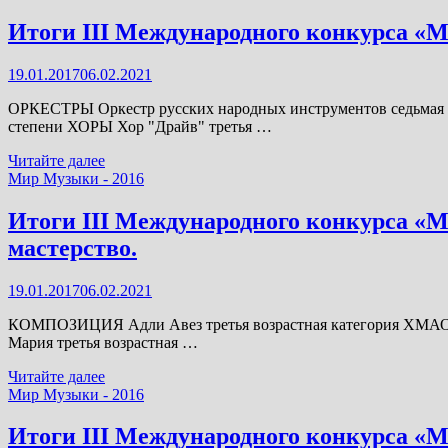
Итоги III Международного конкурса «
19.01.2017
06.02.2021
ОРКЕСТРЫ Оркестр русских народных инструментов седьмая воз
степени ХОРЫ Хор "Драйв" третья …
Итоги
Читайте далее
III
Мир Музыки - 2016
Международного
конкурса
Итоги III Международного конкурса «М
«Мир
мастерство.
Музыки».
Хоры,
оркестры.
19.01.2017
06.02.2021
КОМПОЗИЦИЯ Адли Авез третья возрастная категория ХМАО-Юг
Мария третья возрастная …
Итоги
Читайте далее
III
Мир Музыки - 2016
Международного
конкурса
Итоги III Международного конкурса «
«Мир