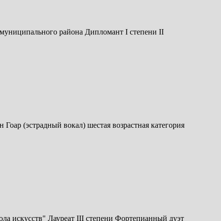
ниципального района Дипломант I степени II
 Гоар (эстрадный вокал) шестая возрастная категория
 искусств" Лауреат III степени Фортепианный дуэт