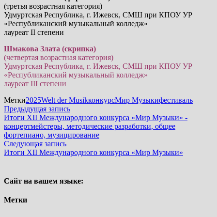
(третья возрастная категория)
Удмуртская Республика, г. Ижевск, СМШ при КПОУ УР
«Республиканский музыкальный колледж»
лауреат II степени
Шмакова Злата (скрипка)
(четвертая возрастная категория)
Удмуртская Республика, г. Ижевск, СМШ при КПОУ УР
«Республиканский музыкальный колледж»
лауреат III степени
Метки
2025
Welt der Musik
конкурс
Мир Музыки
фестиваль
Навигация
Предыдущая
Предыдущая запись
запись:
Итоги XII Международного конкурса «Мир Музыки» -
по
концертмейстеры, методические разработки, общее
записям
фортепиано, музицирование
Следующая
Следующая запись
запись:
Итоги XII Международного конкурса «Мир Музыки»
Сайт на вашем языке:
Метки