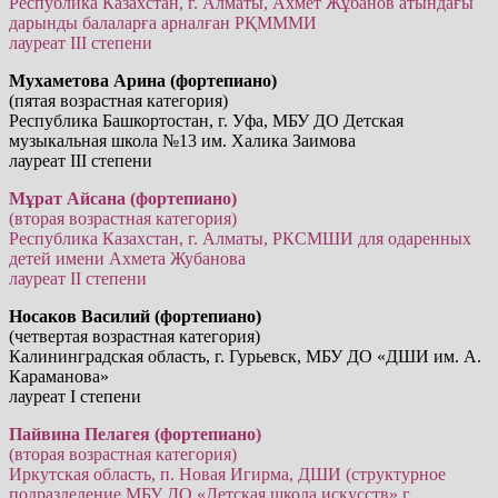
Республика Казахстан, г. Алматы, Ахмет Жұбанов атындағы
дарынды балаларға арналған РҚМММИ
лауреат III степени
Мухаметова Арина (фортепиано)
(пятая возрастная категория)
Республика Башкортостан, г. Уфа, МБУ ДО Детская
музыкальная школа №13 им. Халика Заимова
лауреат III степени
Мұрат Айсана (фортепиано)
(вторая возрастная категория)
Республика Казахстан, г. Алматы, РКСМШИ для одаренных
детей имени Ахмета Жубанова
лауреат II степени
Носаков Василий (фортепиано)
(четвертая возрастная категория)
Калининградская область, г. Гурьевск, МБУ ДО «ДШИ им. А.
Караманова»
лауреат I степени
Пайвина Пелагея (фортепиано)
(вторая возрастная категория)
Иркутская область, п. Новая Игирма, ДШИ (структурное
подразделение МБУ ДО «Детская школа искусств» г.