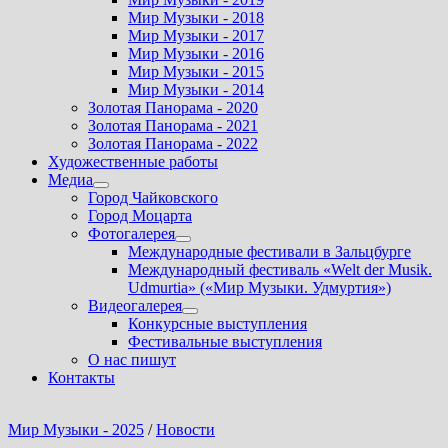
Мир Музыки - 2018
Мир Музыки - 2017
Мир Музыки - 2016
Мир Музыки - 2015
Мир Музыки - 2014
Золотая Панорама - 2020
Золотая Панорама - 2021
Золотая Панорама - 2022
Художественные работы
Медиа
Показать
Город Чайковского
подменю
Город Моцарта
Фотогалерея
Показать
Международные фестивали в Зальцбурге
подменю
Международный фестиваль «Welt der Musik.
Udmurtia» («Мир Музыки. Удмуртия»)
Видеогалерея
Показать
Конкурсные выступления
подменю
Фестивальные выступления
О нас пишут
Контакты
Мир Музыки - 2025
/
Новости