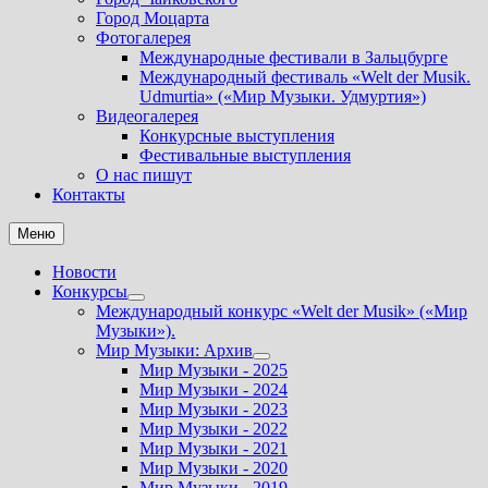
Город Моцарта
Фотогалерея
Международные фестивали в Зальцбурге
Международный фестиваль «Welt der Musik.
Udmurtia» («Мир Музыки. Удмуртия»)
Видеогалерея
Конкурсные выступления
Фестивальные выступления
О нас пишут
Контакты
Меню
Новости
Конкурсы
Показать
Международный конкурс «Welt der Musik» («Мир
подменю
Музыки»).
Мир Музыки: Архив
Показать
Мир Музыки - 2025
подменю
Мир Музыки - 2024
Мир Музыки - 2023
Мир Музыки - 2022
Мир Музыки - 2021
Мир Музыки - 2020
Мир Музыки - 2019