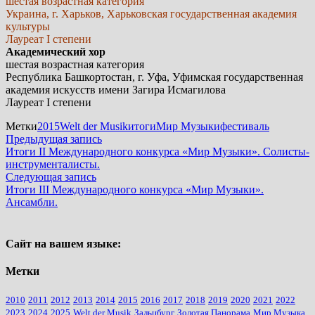
шестая возрастная категория
Украина, г. Харьков, Харьковская государственная академия
культуры
Лауреат I степени
Академический хор
шестая возрастная категория
Республика Башкортостан, г. Уфа, Уфимская государственная
академия искусств имени Загира Исмагилова
Лауреат I степени
Метки
2015
Welt der Musik
итоги
Мир Музыки
фестиваль
Навигация
Предыдущая
Предыдущая запись
запись:
Итоги II Международного конкурса «Мир Музыки». Солисты-
по
инструменталисты.
записям
Следующая
Следующая запись
запись:
Итоги III Международного конкурса «Мир Музыки».
Ансамбли.
Сайт на вашем языке:
Метки
2010
2011
2012
2013
2014
2015
2016
2017
2018
2019
2020
2021
2022
2023
2024
2025
Welt der Musik
Зальцбург
Золотая Панорама
Мир Музыка