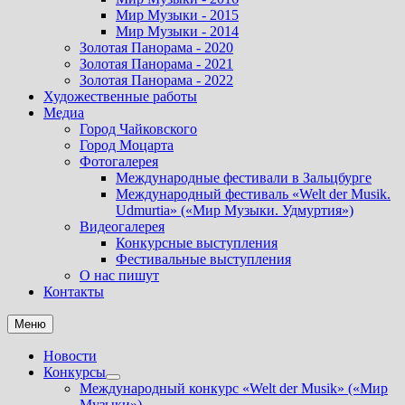
Мир Музыки - 2015
Мир Музыки - 2014
Золотая Панорама - 2020
Золотая Панорама - 2021
Золотая Панорама - 2022
Художественные работы
Медиа
Город Чайковского
Город Моцарта
Фотогалерея
Международные фестивали в Зальцбурге
Международный фестиваль «Welt der Musik.
Udmurtia» («Мир Музыки. Удмуртия»)
Видеогалерея
Конкурсные выступления
Фестивальные выступления
О нас пишут
Контакты
Меню
Новости
Конкурсы
Показать
Международный конкурс «Welt der Musik» («Мир
подменю
Музыки»).