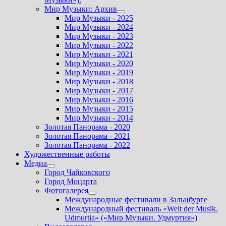
Мир Музыки: Архив
Показать
Мир Музыки - 2025
подменю
Мир Музыки - 2024
Мир Музыки - 2023
Мир Музыки - 2022
Мир Музыки - 2021
Мир Музыки - 2020
Мир Музыки - 2019
Мир Музыки - 2018
Мир Музыки - 2017
Мир Музыки - 2016
Мир Музыки - 2015
Мир Музыки - 2014
Золотая Панорама - 2020
Золотая Панорама - 2021
Золотая Панорама - 2022
Художественные работы
Медиа
Показать
Город Чайковского
подменю
Город Моцарта
Фотогалерея
Показать
Международные фестивали в Зальцбурге
подменю
Международный фестиваль «Welt der Musik.
Udmurtia» («Мир Музыки. Удмуртия»)