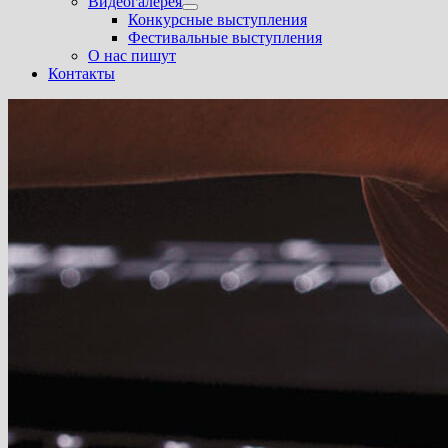
Видеогалерея
Показать
Конкурсные выступления
подменю
Фестивальные выступления
О нас пишут
Контакты