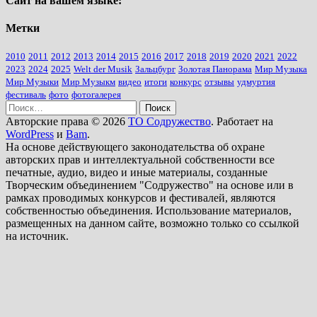
Сайт на вашем языке:
Метки
2010
2011
2012
2013
2014
2015
2016
2017
2018
2019
2020
2021
2022
2023
2024
2025
Welt der Musik
Зальцбург
Золотая Панорама
Мир Музыка
Мир Музыки
Мир Музыкм
видео
итоги
конкурс
отзывы
удмуртия
фестиваль
фото
фотогалерея
Найти:
Авторские права © 2026
ТО Содружество
. Работает на
WordPress
и
Bam
.
На основе действующего законодательства об охране
авторских прав и интеллектуальной собственности все
печатные, аудио, видео и иные материалы, созданные
Творческим объединением "Содружество" на основе или в
рамках проводимых конкурсов и фестивалей, являются
собственностью объединения. Использование материалов,
размещенных на данном сайте, возможно только со ссылкой
на источник.