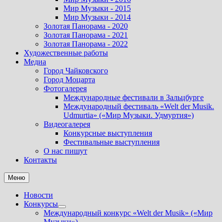
Мир Музыки - 2015
Мир Музыки - 2014
Золотая Панорама - 2020
Золотая Панорама - 2021
Золотая Панорама - 2022
Художественные работы
Медиа
Город Чайковского
Город Моцарта
Фотогалерея
Международные фестивали в Зальцбурге
Международный фестиваль «Welt der Musik.
Udmurtia» («Мир Музыки. Удмуртия»)
Видеогалерея
Конкурсные выступления
Фестивальные выступления
О нас пишут
Контакты
Меню
Новости
Конкурсы
Показать
Международный конкурс «Welt der Musik» («Мир
подменю
Музыки»).