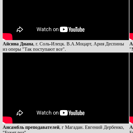
Айсина Диана
, г. Соль-Илецк. В.А.Моцарт, Ария Деспины
А
из оперы "Так поступают все".
"
Ансамбль преподавателей
, г Магадан. Евгений Дербенко,
А
"Букет роз".
Б