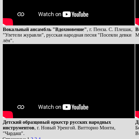
Вокальный ансамбль "Вдохновение"
, г. Пенза. С. Плешак,
В
"Улетели журавли", русская народная песня "Посеяли девки
М
лён".
Детский образцовый оркестр русских народных
Д
инструментов
, г. Новый Уренгой. Витторио Монти,
Б
"Чардаш".
В