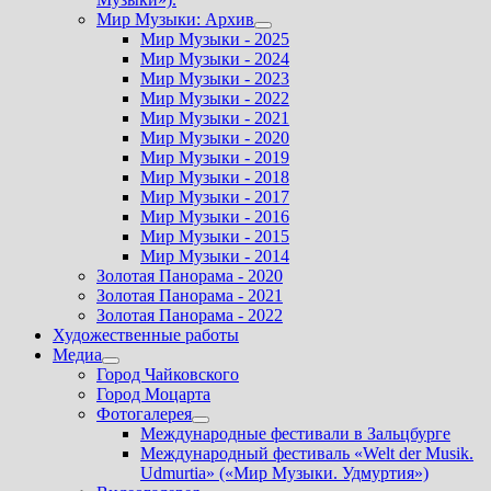
Мир Музыки: Архив
Показать
Мир Музыки - 2025
подменю
Мир Музыки - 2024
Мир Музыки - 2023
Мир Музыки - 2022
Мир Музыки - 2021
Мир Музыки - 2020
Мир Музыки - 2019
Мир Музыки - 2018
Мир Музыки - 2017
Мир Музыки - 2016
Мир Музыки - 2015
Мир Музыки - 2014
Золотая Панорама - 2020
Золотая Панорама - 2021
Золотая Панорама - 2022
Художественные работы
Медиа
Показать
Город Чайковского
подменю
Город Моцарта
Фотогалерея
Показать
Международные фестивали в Зальцбурге
подменю
Международный фестиваль «Welt der Musik.
Udmurtia» («Мир Музыки. Удмуртия»)