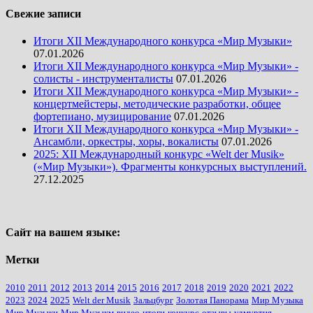
Свежие записи
Итоги XII Международного конкурса «Мир Музыки»
07.01.2026
Итоги XII Международного конкурса «Мир Музыки» -
солисты - инструменталисты
07.01.2026
Итоги XII Международного конкурса «Мир Музыки» -
концертмейстеры, методические разработки, общее
фортепиано, музицирование
07.01.2026
Итоги XII Международного конкурса «Мир Музыки» -
Ансамбли, оркестры, хоры, вокалисты
07.01.2026
2025: XII Международный конкурс «Welt der Musik»
(«Мир Музыки»). Фрагменты конкурсных выступлений.
27.12.2025
Сайт на вашем языке:
Метки
2010
2011
2012
2013
2014
2015
2016
2017
2018
2019
2020
2021
2022
2023
2024
2025
Welt der Musik
Зальцбург
Золотая Панорама
Мир Музыка
Мир Музыки
Мир Музыкм
видео
итоги
конкурс
отзывы
удмуртия