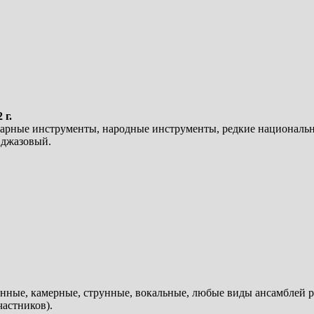
 г.
дарные инструменты, народные инструменты, редкие националь
 джазовый.
анные, камерные, струнные, вокальные, любые виды ансамблей р
частников).