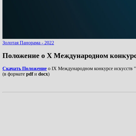
Золотая Панорама - 2022
Положение о X Международном конкурс
Скачать Положение
о IX Международном конкурсе искусств 
(в формате
pdf
и
docx
)