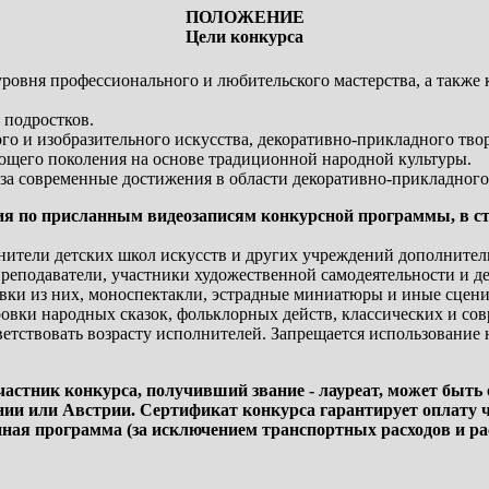
ПОЛОЖЕНИЕ
Цели конкурса
овня профессионального и любительского мастерства, а также 
 подростков.
о и изобразительного искусства, декоративно-прикладного твор
ющего поколения на основе традиционной народной культуры.
за современные достижения в области декоративно-прикладного
ия по присланным видеозаписям конкурсной программы, в ст
ители детских школ искусств и других учреждений дополнитель
преподаватели, участники художественной самодеятельности и д
ки из них, моноспектакли, эстрадные миниатюры и иные сцени
овки народных сказок, фольклорных действ, классических и сов
тствовать возрасту исполнителей. Запрещается использование 
частник конкурса, получивший звание - лауреат, может быт
и или Австрии. Сертификат конкурса гарантирует оплату час
ная программа (за исключением транспортных расходов и ра