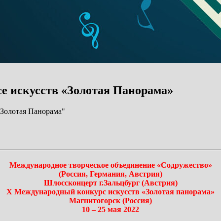
е искусств «Золотая Панорама»
"Золотая Панорама"
Международное творческое объединение «Содружество»
(Россия, Германия, Австрия)
Шлоссконцерт г.Зальцбург (Австрия)
X Международный конкурс искусств
«Золотая панорама»
Магнитогорск (Россия)
10 – 25 мая 2022