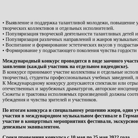
• Выявление и поддержка талантливой молодежи, повышение ур
творческих коллективов и отдельных исполнителей.
• Популяризация творческой деятельности талантливых детей и
• Популяризация различных направлений и жанров музыкальног
• Воспитание и формирование эстетических вкусов у подраста
• Формирование у подрастающего поколения чувства гордости 
Международный конкурс проводится в виде заочного участ
заявлении (каждый участник на отдельном видеодиске).
В конкурсе принимают участие коллективы и отдельные исполн
творчества), студенты профессиональных учебных заведений, 
К Международному конкурсу допускаются спектакли или отрыв
отечественных и зарубежных драматургов, авторские инсценир
Сюжеты и трактовка исполняемых произведений должны соотве
убеждения и чувства зрителей и участников.
По итогам конкурса и специальному решению жюри, один у
участия в международном музыкальном фестивале в Германи
участие в концертных мероприятиях фестиваля, экскурсион
денежным эквивалентом.
Сроки проведения конкурса с 10 мая по 25 мая 2022 года