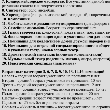
7. Концертмейстерское мастерство.
Все участники данной ном
результата солиста или творческого коллектива.
8. Синтезатор:
соло, ансамбли.
9. Хореография
(танцы: классический, эстрадный, современный
10. Композиция.
11. Любительское и домашнее музицирование
(для Дворцов т
12. Семейные ансамбли.
Возрастных ограничений нет.
13. Грани творчества:
конкурсный показ в двух, трех видах тв
14. Фольклорная номинация одного участника или для кол
15. Номинация для коллективов Домов дружбы народов
(не
16. Номинация для отделений специализированного и общег
17. Кукольный театр, Фольклорный театр.
18. Драматический спектакль (включая моноспектакли)
19. Музыкальный театр (водевиль, мюзикл, опера, оперетта
20. Пластический спектакль (пантомима)
Возрастные категории 5, 6, 7, 8, 9, 10, 13, 14,16 номинаций
Первая – средний возраст участников не превышает 8 лет
Вторая – средний возраст участников не превышает 10 лет
Третья – средний возраст участников не превышает 12 лет
Четвертая – средний возраст участников не превышает 15 лет
Пятая – средний возраст участников не превышает 20 лет
Шестая – средний возраст участников не превышает 25 лет
Седьмая - от 25 лет, без ограничения возраста
Восьмая – «Учитель и ученик» – возраст участников не ограни