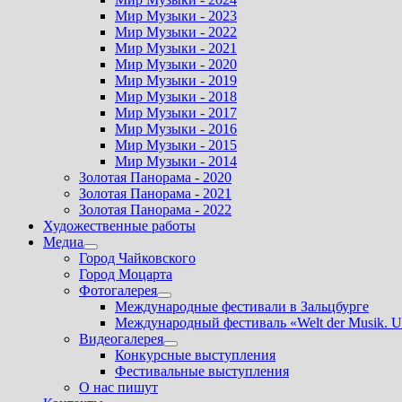
Мир Музыки - 2023
Мир Музыки - 2022
Мир Музыки - 2021
Мир Музыки - 2020
Мир Музыки - 2019
Мир Музыки - 2018
Мир Музыки - 2017
Мир Музыки - 2016
Мир Музыки - 2015
Мир Музыки - 2014
Золотая Панорама - 2020
Золотая Панорама - 2021
Золотая Панорама - 2022
Художественные работы
Медиа
Показать
Город Чайковского
подменю
Город Моцарта
Фотогалерея
Показать
Международные фестивали в Зальцбурге
подменю
Международный фестиваль «Welt der Musik. U
Видеогалерея
Показать
Конкурсные выступления
подменю
Фестивальные выступления
О нас пишут