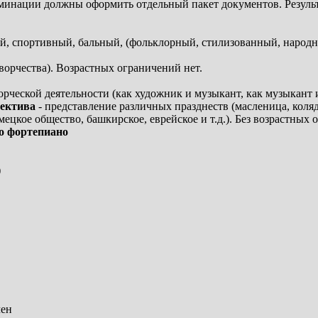
инации должны оформить отдельный пакет документов. Результа
, спортивный, бальный, (фольклорный, стилизованный, народный
ворчества). Возрастных ограничений нет.
орческой деятельности (как художник и музыкант, как музыкант и 
лектива
- представление различных празднеств (масленица, коляд
мецкое общество, башкирское, еврейское и т.д.). Без возрастных 
о фортепиано
)
чен