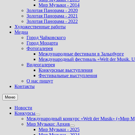
Мир Музыки - 2014
Золотая Панорама - 2020
Золотая Панорама - 2021
Золотая Панорама - 2022
Художественные работы
Медиа
Город Чайковского
Город Моцарта
Фотогалерея
Международные фестивали в Зальцбурге
Международный фестиваль «Welt der Musik. U
Видеогалерея
Конкурсные выступления
Фестивальные выступления
О нас пишут
Контакты
Меню
Новости
Конкурсы
Показать
Международный конкурс «Welt der Musik» («Мир М
подменю
Мир Музыки: Архив
Показать
Мир Музыки - 2025
подменю
Мир Музыки - 2024