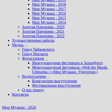
Мир Музыки - 2018
Мир Музыки - 2017
Мир Музыки - 2016
Мир Музыки - 2015
Мир Музыки - 2014
Золотая Панорама - 2020
Золотая Панорама - 2021
Золотая Панорама - 2022
Художественные работы
Медиа
Показать
Город Чайковского
подменю
Город Моцарта
Фотогалерея
Показать
Международные фестивали в Зальцбурге
подменю
Международный фестиваль «Welt der Musik.
Udmurtia» («Мир Музыки. Удмуртия»)
Видеогалерея
Показать
Конкурсные выступления
подменю
Фестивальные выступления
О нас пишут
Контакты
Мир Музыки - 2020