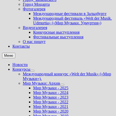
Город Моцарта
Фотогалерея
Международные фестивали в Зальцбурге
Международный фестиваль «Welt der Musik.
Udmurtia» («Мир Музыки. Удмуртия»)
Видеогалерея
Конкурсные выступления
Фестивальные выступления
О нас пишут
Контакты
Меню
Новости
Конкурсы
Показать
Международный конкурс «Welt der Musik» («Мир
подменю
Музыки»).
Мир Музыки: Архив
Показать
Мир Музыки - 2025
подменю
Мир Музыки - 2024
Мир Музыки - 2023
Мир Музыки - 2022
Мир Музыки - 2021
Мир Музыки - 2020
Мир Музыки - 2019