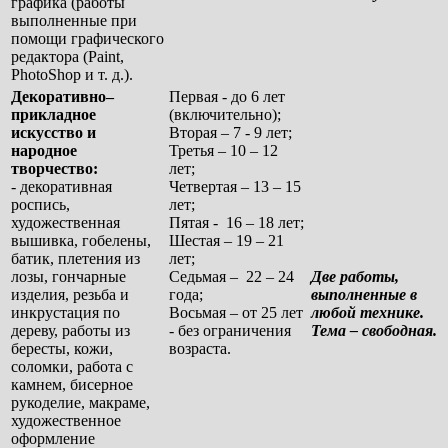
графика (работы
выполненные при
помощи графического
редактора (Paint,
PhotoShop и т. д.).
Декоративно–
Первая - до 6 лет
прикладное
(включительно);
искусство и
Вторая – 7 - 9 лет;
народное
Третья – 10 – 12
творчество:
лет;
- декоративная
Четвертая – 13 – 15
роспись,
лет;
художественная
Пятая - 16 – 18 лет;
вышивка, гобелены,
Шестая – 19 – 21
батик, плетения из
лет;
лозы, гончарные
Седьмая – 22 – 24
Две работы,
изделия, резьба и
года;
выполненные в
инкрустация по
Восьмая – от 25 лет
любой технике.
дереву, работы из
- без ограничения
Тема – свободная.
бересты, кожи,
возраста.
соломки, работа с
камнем, бисерное
рукоделие, макраме,
художественное
оформление