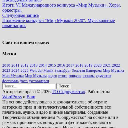
Навигация
запись:
Итоги VI Международного конкурса «Мир Музыки». Хоры,
по
оркестры.
записям
Следующая
Следующая запись
запись:
Положение конкурса "Мир Музыки 2020". Музыкальные
номинации.
Сайт на вашем языке:
Метки
2010
2011
2012
2013
2014
2015
2016
2017
2018
2019
2020
2021
2022
2023
2024
2025
Welt der Musik
Зальцбург
Золотая Панорама
Мир Музыка
Мир Музыки
Мир Музыкм
видео
итоги
конкурс
отзывы
удмуртия
фестиваль
фото
фотогалерея
Найти:
Авторские права © 2026
ТО Содружество
. Работает на
WordPress
и
Bam
.
На основе действующего законодательства об охране
авторских прав и интеллектуальной собственности все
печатные, аудио, видео и иные материалы, созданные
Творческим объединением "Содружество" на основе или в
рамках проводимых конкурсов и фестивалей, являются
собственностью объединения. Использование материалов,