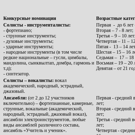
Конкурсные номинации
Возрастные кате
Солисты - инструменталисты:
Первая - до 6 лет
- фортепиано;
Вторая – 7 - 8 лет;
- струнные инструменты;
Третья – 9 – 10 лет
- духовые инструменты;
Четвертая – 11 – 12
- ударные инструменты;
Пятая - 13 – 14 лет
- народные инструменты (в том числе
Шестая – 15 – 16 л
редкие национальные – гусли, цимбалы,
Седьмая – 17 – 18 
мандолина, сынквылтап, домбра, гармонь и
Восьмая – 19 – 20 
т.д);
Девятая – от 21 го
- синтезатор.
Солисты – вокалисты:
вокал
академический, народный, эстрадный,
джазовый.
Ансамбли:
(от 2 до 12 участников
Первая - средний 
включительно) – фортепианные, камерные,
лет;
струнные, вокальные (академический,
Вторая - средний 
народный, эстрадный, джазовый вокал),
лет;
ансамбли электроинструментов, любые
Третья - средний 
виды ансамблей различного состава,
лет;
ансамбль «Учитель и ученик».
Четвертая - средн