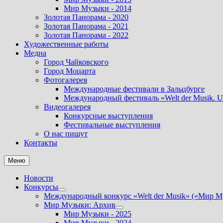
Мир Музыки - 2014
Золотая Панорама - 2020
Золотая Панорама - 2021
Золотая Панорама - 2022
Художественные работы
Медиа
Город Чайковского
Город Моцарта
Фотогалерея
Международные фестивали в Зальцбурге
Международный фестиваль «Welt der Musik. U
Видеогалерея
Конкурсные выступления
Фестивальные выступления
О нас пишут
Контакты
Меню
Новости
Конкурсы
Показать
Международный конкурс «Welt der Musik» («Мир М
подменю
Мир Музыки: Архив
Показать
Мир Музыки - 2025
подменю
Мир Музыки - 2024