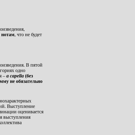
оизведения,
 нотам
, что не будет
оизведения. В пятой
егориях одно
я –
a capella
(без
мму не обязательно
нохарактерных
ий. Выступление
минации оценивается
ня выступления
коллектива