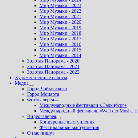
Мир Музыки - 2023
Мир Музыки - 2022
Мир Музыки - 2021
Мир Музыки - 2020
Мир Музыки - 2019
Мир Музыки - 2018
Мир Музыки - 2017
Мир Музыки - 2016
Мир Музыки - 2015
Мир Музыки - 2014
Золотая Панорама - 2020
Золотая Панорама - 2021
Золотая Панорама - 2022
Художественные работы
Медиа
Показать
Город Чайковского
подменю
Город Моцарта
Фотогалерея
Показать
Международные фестивали в Зальцбурге
подменю
Международный фестиваль «Welt der Musik. U
Видеогалерея
Показать
Конкурсные выступления
подменю
Фестивальные выступления
О нас пишут