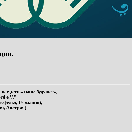
ции.
ные дети – наше будущее»,
rd e.V."
лефельд, Германия),
ия, Австрия)