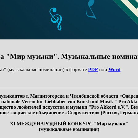
са "Мир музыки". Музыкальные номина
ки" (музыкальные номинации) в формате
PDF
или
Word
.
музыкантов г. Магнитогорска и Челябинской области «Одарен
ernationale Verein für Liebhaber von Kunst und Musik " Pro Akko
ество любителей искусства и музыки "Pro Akkord e.V.". Би
ое творческое объединение «Содружество» (Россия, Герман
XI МЕЖДУНАРОДНЫЙ КОНКУРС "Мир музыки"
(музыкальные номинации)