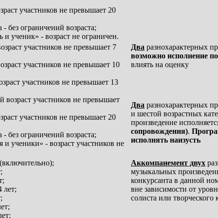
озраст участников не превышает 20
а - без ограничений возраста;
ь и ученик» - возраст не ограничен.
возраст участников не превышает 7
Два
разнохарактерных пр
возможно исполнение по
возраст участников не превышает 10
влиять на оценку
возраст участников не превышает 13
ий возраст участников не превышает
Два
разнохарактерных пр
и шестой возрастных кат
озраст участников не превышает 20
произведение исполняетс
сопровождения)
.
Програ
а - без ограничений возраста;
исполнять наизусть
я и ученики» - возраст участников не
 (включительно);
Аккомпанемент двух
раз
;
музыкальных произведен
т;
конкурсанта в данной но
4 лет;
вне зависимости от уров
;
солиста или творческого 
ет;
лет;