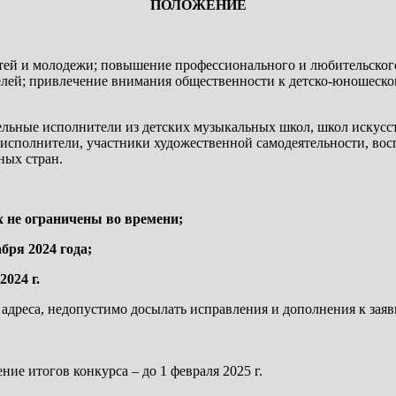
ПОЛОЖЕНИЕ
тей и молодежи; повышение профессионального и любительского
елей; привлечение внимания общественности к детско-юношеск
ельные исполнители из детских музыкальных школ, школ искусств
сполнители, участники художественной самодеятельности, восп
ных стран.
 не ограничены во времени;
бря 2024 года;
024 г.
l адреса, недопустимо досылать исправления и дополнения к заяв
ие итогов конкурса – до 1 февраля 2025 г.