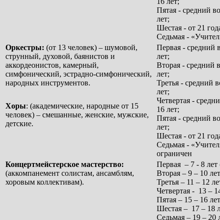
16 лет;
Пятая - средний в
лет;
Шестая - от 21 год
Седьмая - «Учител
Оркестры:
(от 13 человек) – шумовой,
Первая - средний 
струнный, духовой, баянистов и
лет;
аккордеонистов, камерный,
Вторая - средний 
симфонический, эстрадно-симфонический,
лет;
народных инструментов.
Третья - средний 
лет;
Четвертая - средн
Хоры
: (академические, народные от 15
16 лет;
человек) – смешанные, женские, мужские,
Пятая - средний в
детские.
лет;
Шестая - от 21 год
Седьмая - «Учител
ограничен
Концертмейстерское мастерство:
Первая – 7 - 8 лет
(аккомпанемент солистам, ансамблям,
Вторая – 9 – 10 лет
хоровым коллективам).
Третья – 11 – 12 ле
Четвертая - 13 – 1
Пятая – 15 – 16 лет
Шестая – 17 – 18 л
Седьмая – 19 – 20 