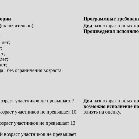
гории
Программные требован
 (включительно);
Два
разнохарактерных пр
Произведения исполняют
;
 лет;
;
ет;
лет;
лет;
да - без ограничения возраста.
возраст участников не превышает 7
Два
разнохарактерных пр
возможно исполнение по
возраст участников не превышает 10
влиять на оценку.
возраст участников не превышает 13
ий возраст участников не превышает