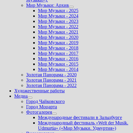
Мир Музыки: Архив
Показать
Мир Музыки - 2025
подменю
Мир Музыки - 2024
Мир Музыки - 2023
Мир Музыки - 2022
Мир Музыки - 2021
Мир Музыки - 2020
Мир Музыки - 2019
Мир Музыки - 2018
Мир Музыки - 2017
Мир Музыки - 2016
Мир Музыки - 2015
Мир Музыки - 2014
Золотая Панорама - 2020
Золотая Панорама - 2021
Золотая Панорама - 2022
Художественные работы
Медиа
Показать
Город Чайковского
подменю
Город Моцарта
Фотогалерея
Показать
Международные фестивали в Зальцбурге
подменю
Международный фестиваль «Welt der Musik.
Udmurtia» («Мир Музыки. Удмуртия»)