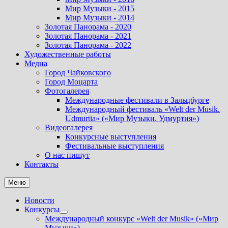
Мир Музыки - 2015
Мир Музыки - 2014
Золотая Панорама - 2020
Золотая Панорама - 2021
Золотая Панорама - 2022
Художественные работы
Медиа
Город Чайковского
Город Моцарта
Фотогалерея
Международные фестивали в Зальцбурге
Международный фестиваль «Welt der Musik.
Udmurtia» («Мир Музыки. Удмуртия»)
Видеогалерея
Конкурсные выступления
Фестивальные выступления
О нас пишут
Контакты
Меню
Новости
Конкурсы
Показать
Международный конкурс «Welt der Musik» («Мир
подменю
Музыки»).