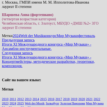
г. Москва, ГМПИ имени М. М. Ипполитова-Иванова
лауреат II степени
Шаршева Анна (фортепиано)
(четвертая возрастная категория)
Челябинская область, г. Златоуст, МБУДО «ДМШ №2» ЗГО
лауреат II степени
Метки
2024
Welt der Musik
конкурс
Мир Музыки
фестиваль
Навигация
Предыдущая
Предыдущая запись
запись:
Итоги XI Международного конкурса «Мир Музыки» -
по
Ансамбли инструментальные.
записям
Следующая
Следующая запись
запись:
Итоги XI Международного конкурса «Мир Музыки» -
Концертмейстеры, методические разработки, теоретики,
композиция.
Сайт на вашем языке:
Метки
2010
2011
2012
2013
2014
2015
2016
2017
2018
2019
2020
2021
2022
2023
2024
2025
Welt der Musik
Зальцбург
Золотая Панорама
Мир Музыка