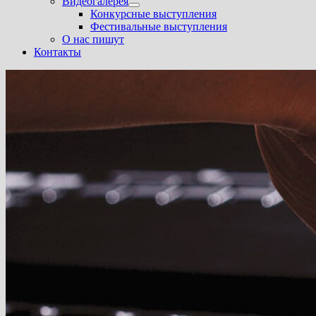
Видеогалерея
Показать
Конкурсные выступления
подменю
Фестивальные выступления
О нас пишут
Контакты