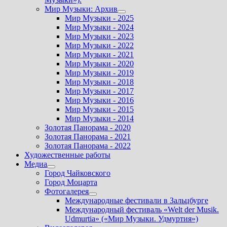
Мир Музыки: Архив
Показать
Мир Музыки - 2025
подменю
Мир Музыки - 2024
Мир Музыки - 2023
Мир Музыки - 2022
Мир Музыки - 2021
Мир Музыки - 2020
Мир Музыки - 2019
Мир Музыки - 2018
Мир Музыки - 2017
Мир Музыки - 2016
Мир Музыки - 2015
Мир Музыки - 2014
Золотая Панорама - 2020
Золотая Панорама - 2021
Золотая Панорама - 2022
Художественные работы
Медиа
Показать
Город Чайковского
подменю
Город Моцарта
Фотогалерея
Показать
Международные фестивали в Зальцбурге
подменю
Международный фестиваль «Welt der Musik.
Udmurtia» («Мир Музыки. Удмуртия»)