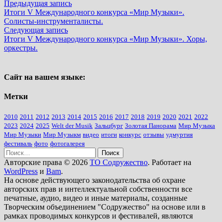
Навигация
Предыдущая
Предыдущая запись
запись:
Итоги V Международного конкурса «Мир Музыки».
по
Солисты-инструменталисты.
записям
Следующая
Следующая запись
запись:
Итоги V Международного конкурса «Мир Музыки». Хоры,
оркестры.
Сайт на вашем языке:
Метки
2010
2011
2012
2013
2014
2015
2016
2017
2018
2019
2020
2021
2022
2023
2024
2025
Welt der Musik
Зальцбург
Золотая Панорама
Мир Музыка
Мир Музыки
Мир Музыкм
видео
итоги
конкурс
отзывы
удмуртия
фестиваль
фото
фотогалерея
Найти:
Авторские права © 2026
ТО Содружество
. Работает на
WordPress
и
Bam
.
На основе действующего законодательства об охране
авторских прав и интеллектуальной собственности все
печатные, аудио, видео и иные материалы, созданные
Творческим объединением "Содружество" на основе или в
рамках проводимых конкурсов и фестивалей, являются