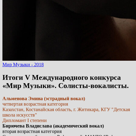
Мир Музыки - 2018
Итоги V Международного конкурса
«Мир Музыки». Солисты-вокалисты.
Альменова Эмина (эстрадный вокал)
четвертая возрастная категория
Казахстан, Костанайская область, г. Житикара, КГУ "Детская
школа искусств"
Дипломант I степени
Бирючева Владислава (академический вокал)
вторая возрастная категория