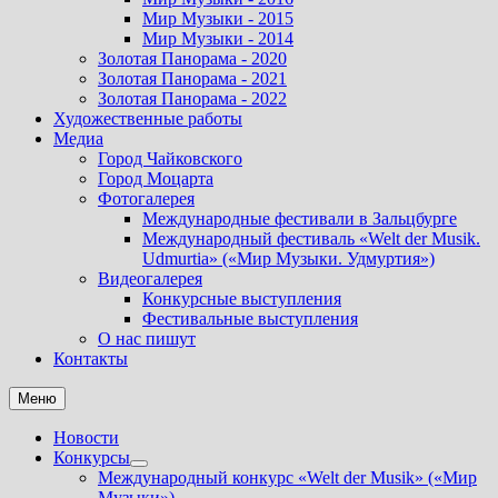
Мир Музыки - 2015
Мир Музыки - 2014
Золотая Панорама - 2020
Золотая Панорама - 2021
Золотая Панорама - 2022
Художественные работы
Медиа
Город Чайковского
Город Моцарта
Фотогалерея
Международные фестивали в Зальцбурге
Международный фестиваль «Welt der Musik.
Udmurtia» («Мир Музыки. Удмуртия»)
Видеогалерея
Конкурсные выступления
Фестивальные выступления
О нас пишут
Контакты
Меню
Новости
Конкурсы
Показать
Международный конкурс «Welt der Musik» («Мир
подменю
Музыки»).