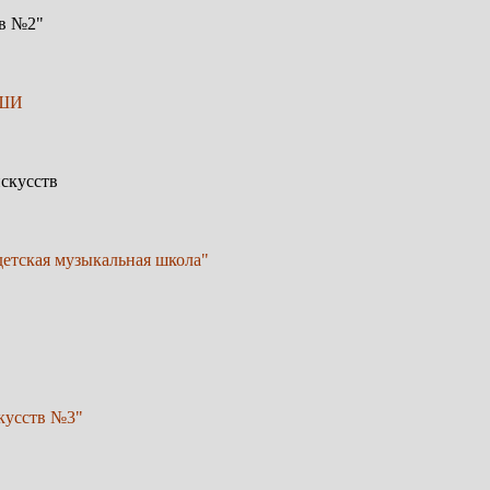
тв №2"
ДШИ
искусств
детская музыкальная школа"
скусств №3"