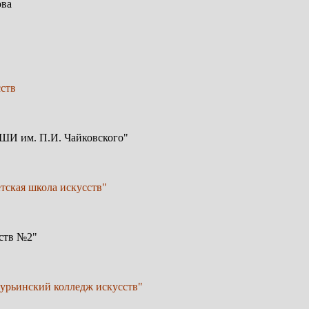
ова
сств
ДШИ им. П.И. Чайковского"
тская школа искусств"
сств №2"
турьинский колледж искусств"