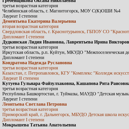
Гребенщикова Оксана Николаевна
третья возрастная категория
Челябинская область, г. Магнитогорск, МОУ С(К)ОШИ №4
Лауреат I степени
Дементьева Екатерина Валерьевна
вторая возрастная категория
Свердловская область, г. Краснотурьинск, ГБПОУ СО "Красно
Дипломант I степени
Дудкинская Лидия Ивановна, Лаврентьева Ирина Викторо
третья возрастная категория
Иркутская область, р.п. Куйтун, МКУДО "Межпоселенческая де
Дипломант I степени
Кондратова Надежда Руслановна
третья возрастная категория
Казахстан, г. Петропавловск, КГУ "Комплекс "Колледж искусс
Лауреат II степени
Кутуева Гульнара Файзулхаковна, Кашапова Рита Раисовн
третья возрастная категория
Республика Башкортостан, г. Туймазы, МАУДО "Детская музык
Лауреат I степени
Леонтьева Светлана Петровна
третья возрастная категория
Приморский край, г. Дальнегорск, МБУДО Детская школа иску
Дипломант I степени
Мокрышева Татьяна Анатольевна