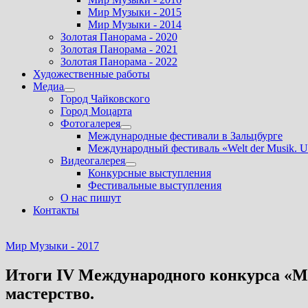
Мир Музыки - 2015
Мир Музыки - 2014
Золотая Панорама - 2020
Золотая Панорама - 2021
Золотая Панорама - 2022
Художественные работы
Медиа
Показать
Город Чайковского
подменю
Город Моцарта
Фотогалерея
Показать
Международные фестивали в Зальцбурге
подменю
Международный фестиваль «Welt der Musik. U
Видеогалерея
Показать
Конкурсные выступления
подменю
Фестивальные выступления
О нас пишут
Контакты
Мир Музыки - 2017
Итоги IV Международного конкурса «М
мастерство.