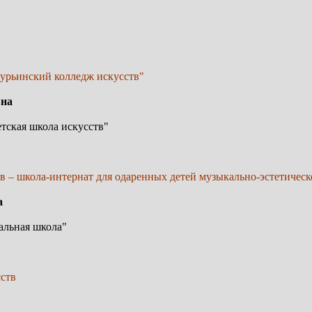
турьинский колледж искусств"
вна
тская школа искусств"
тв – школа-интернат для одаренных детей музыкально-эстетичес
а
альная школа"
сств